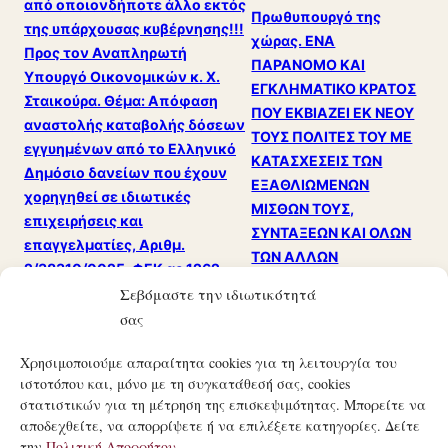
από οποιονδήποτε άλλο εκτός
Πρωθυπουργό της
της υπάρχουσας κυβέρνησης!!!
χώρας. ΕΝΑ
Προς τον Αναπληρωτή
ΠΑΡΑΝΟΜΟ ΚΑΙ
Υπουργό Οικονομικών κ. Χ.
ΕΓΚΛΗΜΑΤΙΚΟ ΚΡΑΤΟΣ
Σταικούρα. Θέμα: Απόφαση
ΠΟΥ ΕΚΒΙΑΖΕΙ ΕΚ ΝΕΟΥ
αναστολής καταβολής δόσεων
ΤΟΥΣ ΠΟΛΙΤΕΣ ΤΟΥ ΜΕ
εγγυημένων από το Ελληνικό
ΚΑΤΑΣΧΕΣΕΙΣ ΤΩΝ
Δημόσιο δανείων που έχουν
ΕΞΑΘΛΙΩΜΕΝΩΝ
χορηγηθεί σε ιδιωτικές
ΜΙΣΘΩΝ ΤΟΥΣ,
επιχειρήσεις και
ΣΥΝΤΑΞΕΩΝ ΚΑΙ ΟΛΩΝ
επαγγελματίες, Αριθμ.
ΤΩΝ ΑΛΛΩΝ
2/38310/0025, ΦΕΚ αρ.1262,
ΠΕΡΙΟΥΣΙΑΚΩΝ ΤΟΥΣ
Σεβόμαστε την ιδιωτικότητά
16/5/2014
ΣΤΟΙΧΕΙΩΝ!!!
σας
Χρησιμοποιούμε απαραίτητα cookies για τη λειτουργία του
ιστοτόπου και, μόνο με τη συγκατάθεσή σας, cookies
στατιστικών για τη μέτρηση της επισκεψιμότητας. Μπορείτε να
αποδεχθείτε, να απορρίψετε ή να επιλέξετε κατηγορίες. Δείτε
την
Πολιτική Απορρήτου
.