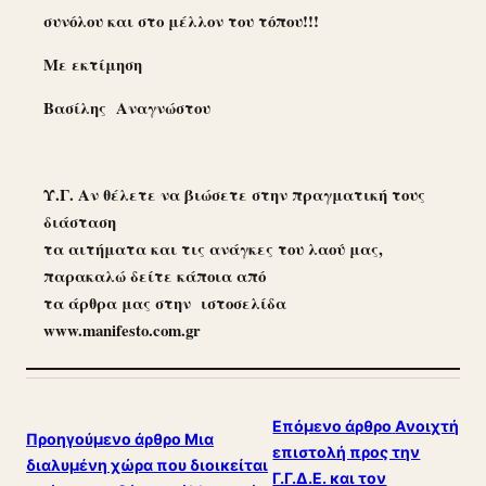
συνόλου και στο μέλλον του τόπου!!!
Με εκτίμηση
Βασίλης Αναγνώστου
Υ.Γ. Αν θέλετε να βιώσετε στην πραγματική τους
διάσταση
τα αιτήματα και τις ανάγκες του λαού μας,
παρακαλώ δείτε κάποια από
τα άρθρα μας στην ιστοσελίδα
www
.
manifesto
.
com
.
gr
Επόμενο άρθρο
Ανοιχτή
Προηγούμενο άρθρο
Μια
επιστολή προς την
διαλυμένη χώρα που διοικείται
Γ.Γ.Δ.Ε. και τον