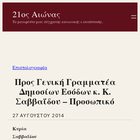
Μετάβαση
21ος Αιώνας
στο
περιεχόμενο
Το μανιφέστο μιας σύγχρονης κοινωνικής επανάστασης.
Επιστολογραφία
Προς Γενική Γραμματέα
Δημοσίων Εσόδων κ. Κ.
Σαββαΐδου – Προσωπικό
27 ΑΥΓΟΎΣΤΟΥ 2014
Κυρία
Σαββαΐδου