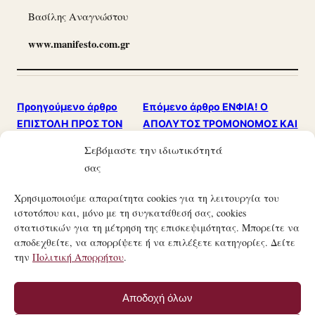
Βασίλης Αναγνώστου
www.manifesto.com.gr
Προηγούμενο άρθρο
Επόμενο άρθρο
ΕΝΦΙΑ! Ο
ΕΠΙΣΤΟΛΗ ΠΡΟΣ ΤΟΝ
ΑΠΟΛΥΤΟΣ ΤΡΟΜΟΝΟΜΟΣ ΚΑΙ
ΠΡΟΕΔΡΟ ΤΟΥ ΣΥΡΙΖΑ κ.
ΠΙΘΑΝΟΣ ΕΚΤΕΛΕΣΤΗΣ ΤΗΣ
Σεβόμαστε την ιδιωτικότητά
ΑΛΕΞΗ ΤΣΙΠΡΑ
ΚΥΒΕΡΝΗΣΗΣ!!!
σας
Χρησιμοποιούμε απαραίτητα cookies για τη λειτουργία του
ιστοτόπου και, μόνο με τη συγκατάθεσή σας, cookies
στατιστικών για τη μέτρηση της επισκεψιμότητας. Μπορείτε να
αποδεχθείτε, να απορρίψετε ή να επιλέξετε κατηγορίες. Δείτε
την
Πολιτική Απορρήτου
.
21ΟΣ ΑΙΏΝΑΣ
ΤΟ ΜΑΝΙΦΈΣΤΟ ΜΙΑΣ ΣΎΓΧΡΟΝΗΣ ΚΟΙΝΩΝΙΚΉΣ
Αποδοχή όλων
ΕΠΑΝΆΣΤΑΣΗΣ.