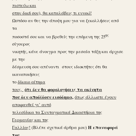
πιστεύω και
στην δική σου), θα καταλάβεις τι εννοώ!
Ωστόσο αν θες την άποψη μου για να ξεκολλήσεις από
τα
ης
ποσοστά σου και να βρεθείς την επόμενη της 25
σίγουρος
νικητής, κάνε άνοιγμα προς την μεσαία τάξη και άρχισε
με την
δέσμευση σου απέναντι στους ιδιοκτήτες ότι θα
ικανοποιήσεις
το
δίκαιο αίτημα
ότι δεν θα φορολογήσεις τα ακίνητα
τους,
που δεν αποδίδουν εισόδημα,
όπως άλλωστε έχουν
αποφανθεί γι’ αυτό
τελεσίδικα τα Συνταγματικά Δικαστήρια της
Γερμανίας και της
Η επαναφορά
Γαλλίας!
(Βλέπε σχετικά άρθρα μου)
του