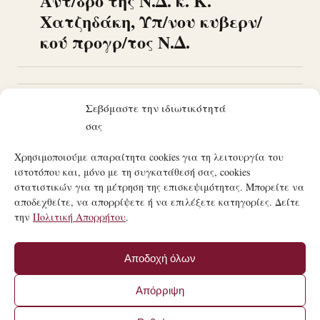
Αντ/δρο της Ν.Δ. κ. Κ.
Χατζηδάκη, Υπ/νου κυβερν/
κού προγρ/τος Ν.Δ.
Σεβόμαστε την ιδιωτικότητά
1
2
3
…
6
Παλαιότερα
σας
Χρησιμοποιούμε απαραίτητα cookies για τη λειτουργία του
ιστοτόπου και, μόνο με τη συγκατάθεσή σας, cookies
στατιστικών για τη μέτρηση της επισκεψιμότητας. Μπορείτε να
αποδεχθείτε, να απορρίψετε ή να επιλέξετε κατηγορίες. Δείτε
την
Πολιτική Απορρήτου
.
21ΟΣ ΑΙΏΝΑΣ
ΤΟ ΜΑΝΙΦΈΣΤΟ ΜΙΑΣ ΣΎΓΧΡΟΝΗΣ ΚΟΙΝΩΝΙΚΉΣ
Αποδοχή όλων
ΕΠΑΝΆΣΤΑΣΗΣ.
© 21ΟΣ ΑΙΏΝΑΣ · MANIFESTO.COM.GR
Απόρριψη
·
ΌΡΟΙ ΧΡΉΣΗΣ
·
ΠΟΛΙΤΙΚΉ ΑΠΟΡΡΉΤΟΥ
ΚΑΤΑΣΚΕΥΉ ΙΣΤΟΣΕΛΊΔΑΣ BY
FIRSTIDEA