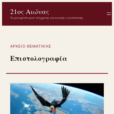
Μετάβαση
21ος Αιώνας
στο
περιεχόμενο
Το μανιφέστο μιας σύγχρονης κοινωνικής επανάστασης.
ΑΡΧΕΊΟ ΘΕΜΑΤΙΚΉΣ
Επιστολογραφία