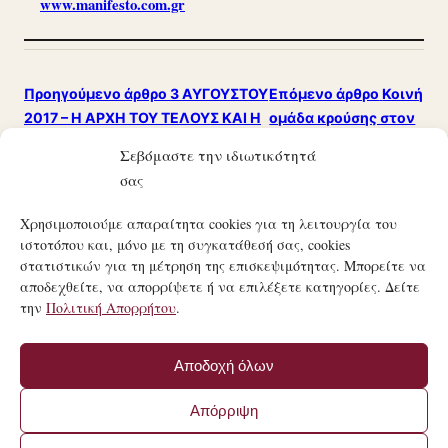
www.manifesto.com.gr
Προηγούμενο άρθρο
3 ΑΥΓΟΥΣΤΟΥ
Επόμενο άρθρο
Κοινή
2017 – Η ΑΡΧΗ ΤΟΥ ΤΕΛΟΥΣ ΚΑΙ Η
ομάδα κρούσης στον
ΑΠΟΦΡΑΔΑ ΜΕΡΑ ΓΙΑ ΚΑΘΕ
“Τειρεσία” συστήνουν
Σεβόμαστε την ιδιωτικότητά
ΔΑΝΕΙΟΛΗΠΤΗ ΤΗΣ ΧΩΡΑΣ!
οι τράπεζες…
σας
Χρησιμοποιούμε απαραίτητα cookies για τη λειτουργία του
ιστοτόπου και, μόνο με τη συγκατάθεσή σας, cookies
στατιστικών για τη μέτρηση της επισκεψιμότητας. Μπορείτε να
αποδεχθείτε, να απορρίψετε ή να επιλέξετε κατηγορίες. Δείτε
την
Πολιτική Απορρήτου
.
21ΟΣ ΑΙΏΝΑΣ
ΤΟ ΜΑΝΙΦΈΣΤΟ ΜΙΑΣ ΣΎΓΧΡΟΝΗΣ ΚΟΙΝΩΝΙΚΉΣ
Αποδοχή όλων
ΕΠΑΝΆΣΤΑΣΗΣ.
© 21ΟΣ ΑΙΏΝΑΣ · MANIFESTO.COM.GR
Απόρριψη
·
ΌΡΟΙ ΧΡΉΣΗΣ
·
ΠΟΛΙΤΙΚΉ ΑΠΟΡΡΉΤΟΥ
ΚΑΤΑΣΚΕΥΉ ΙΣΤΟΣΕΛΊΔΑΣ BY
FIRSTIDEA