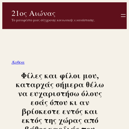
Μετάβαση
21ος Αιώνας
στο
περιεχόμενο
Το μανιφέστο μιας σύγχρονης κοινωνικής επανάστασης.
Άρθρα
Φίλες και φίλοι μου,
καταρχάς σήμερα θέλω
να ευχαριστήσω όλους
εσάς όπου κι αν
βρίσκεστε εντός και
εκτός της χώρας από
βάθος καρδιάς που