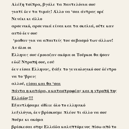
Αλέξη τσίπρα, βγάλε τα παντελόνια σου
γιατί δεν τα τιμάς! Άλλο να ‘σαι άντρας ορέ
Νενέκι κι άλλο
αρσενικό, αρσενικά είναι και τα σκυλιά, ούτε καν
αυτό δεν σου
‘μαθαν για να απαιτείς τον σεβασμό των άλλων!
Αν όλοι οι
Έλληνες σου έμοιαζαν ακόμα οι Τούρκοι θα ήσαν
εδώ! Ντροπή σου, εσύ
δεν είσαι Έλληνας, ψάξε το γενεολογικό σου δέντρο
να το ‘βρεις
αλλού,
είσαι και θα ‘σαι
πάντα η κατάρα, ο καταστροφέας και η ντροπή της
Ελλάδος!!!
Εξαντλήσαμε άθλιε όλο το ελληνικό
λεξιλόγιο, δεν βρίσκουμε πλέον τι άλλο να σου
πούμε κι ακόμα
βρίσκεσαι στην Ελλάδα καλυπτόμενος πίσω από το