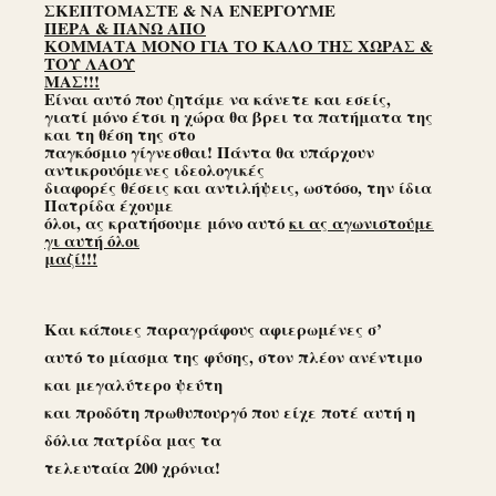
ΣΚΕΠΤΟΜΑΣΤΕ & ΝΑ ΕΝΕΡΓΟΥΜΕ
ΠΕΡΑ & ΠΑΝΩ ΑΠΟ
ΚΟΜΜΑΤΑ ΜΟΝΟ ΓΙΑ ΤΟ ΚΑΛΟ ΤΗΣ ΧΩΡΑΣ &
ΤΟΥ ΛΑΟΥ
ΜΑΣ!!!
Είναι αυτό που ζητάμε να κάνετε και εσείς,
γιατί μόνο έτσι η χώρα θα βρει τα πατήματα της
και τη θέση της στο
παγκόσμιο γίγνεσθαι! Πάντα θα υπάρχουν
αντικρουόμενες ιδεολογικές
διαφορές θέσεις και αντιλήψεις, ωστόσο, την ίδια
Πατρίδα έχουμε
όλοι, ας κρατήσουμε μόνο αυτό
κι ας αγωνιστούμε
γι αυτή όλοι
μαζί!!!
Και κάποιες παραγράφους αφιερωμένες σ’
αυτό το μίασμα της φύσης, στον πλέον ανέντιμο
και μεγαλύτερο ψεύτη
και προδότη πρωθυπουργό που είχε ποτέ αυτή η
δόλια πατρίδα μας τα
τελευταία 200 χρόνια!