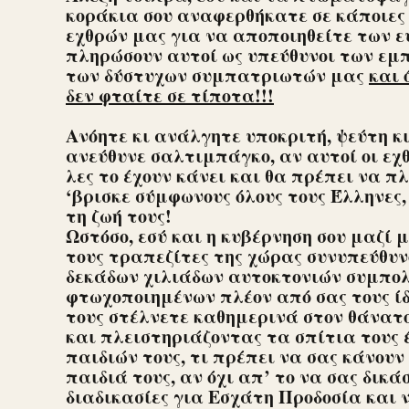
κοράκια σου αναφερθήκατε σε κάποιες
εχθρών μας για να αποποιηθείτε των ε
πληρώσουν αυτοί ως υπεύθυνοι των εμ
των δύστυχων συμπατριωτών μας
και 
δεν φταίτε σε τίποτα!!!
Ανόητε κι ανάλγητε υποκριτή, ψεύτη κ
ανεύθυνε σαλτιμπάγκο, αν αυτοί οι εχ
λες το έχουν κάνει και θα πρέπει να π
‘βρισκε σύμφωνους όλους τους Έλληνες
τη ζωή τους!
Ωστόσο, εσύ και η κυβέρνηση σου μαζί 
τους τραπεζίτες της χώρας συνυπεύθ
δεκάδων χιλιάδων αυτοκτονιών συμπο
φτωχοποιημένων πλέον από σας τους ίδι
τους στέλνετε καθημερινά στον θάνατ
και πλειστηριάζοντας τα σπίτια τους έ
παιδιών τους, τι πρέπει να σας κάνουν 
παιδιά τους, αν όχι απ’ το να σας δικά
διαδικασίες για Εσχάτη Προδοσία και 