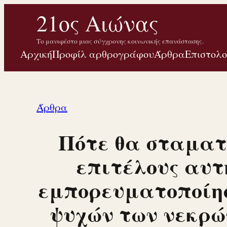
Μετάβαση
21ος Αιώνας
στο
Το μανιφέστο μιας σύγχρονης κοινωνικής επανάστασης.
περιεχόμενο
Αρχική
Προφίλ αρθρογράφου
Άρθρα
Επιστολ
Άρθρα
Πότε θα σταματ
επιτέλους αυτ
εμπορευματοποίη
ψυχών των νεκρώ