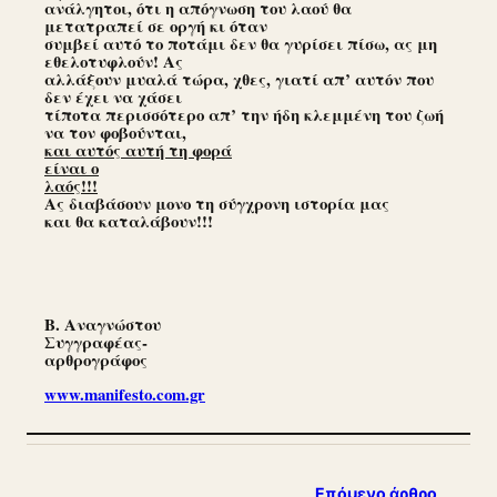
ανάλγητοι, ότι η απόγνωση του λαού θα
μετατραπεί σε οργή κι όταν
συμβεί αυτό το ποτάμι δεν θα γυρίσει πίσω, ας μη
εθελοτυφλούν! Ας
αλλάξουν μυαλά τώρα, χθες, γιατί απ’ αυτόν που
δεν έχει να χάσει
τίποτα περισσότερο απ’ την ήδη κλεμμένη του ζωή
να τον φοβούνται,
και αυτός αυτή τη φορά
είναι ο
λαός!!!
Ας διαβάσουν μονο τη σύγχρονη ιστορία μας
και θα καταλάβουν!!!
Β. Αναγνώστου
Συγγραφέας-
αρθρογράφος
www.manifesto.com.gr
Επόμενο άρθρο