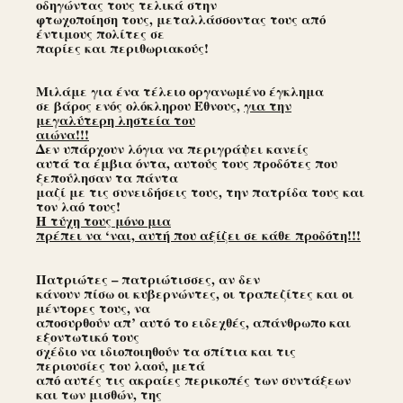
οδηγώντας τους τελικά στην
φτωχοποίηση τους, μεταλλάσσοντας τους από
έντιμους πολίτες σε
παρίες και περιθωριακούς!
Μιλάμε για ένα τέλειο οργανωμένο έγκλημα
σε βάρος ενός ολόκληρου Έθνους,
για την
μεγαλύτερη ληστεία του
αιώνα!!!
Δεν υπάρχουν λόγια να περιγράψει κανείς
αυτά τα έμβια όντα, αυτούς τους προδότες που
ξεπούλησαν τα πάντα
μαζί με τις συνειδήσεις τους, την πατρίδα τους και
τον λαό τους!
Η τύχη τους μόνο μια
πρέπει να ‘ναι, αυτή που αξίζει σε κάθε προδότη!!!
Πατριώτες – πατριώτισσες, αν δεν
κάνουν πίσω οι κυβερνώντες, οι τραπεζίτες και οι
μέντορες τους, να
αποσυρθούν απ’ αυτό το ειδεχθές, απάνθρωπο και
εξοντωτικό τους
σχέδιο να ιδιοποιηθούν τα σπίτια και τις
περιουσίες του λαού, μετά
από αυτές τις ακραίες περικοπές των συντάξεων
και των μισθών, της