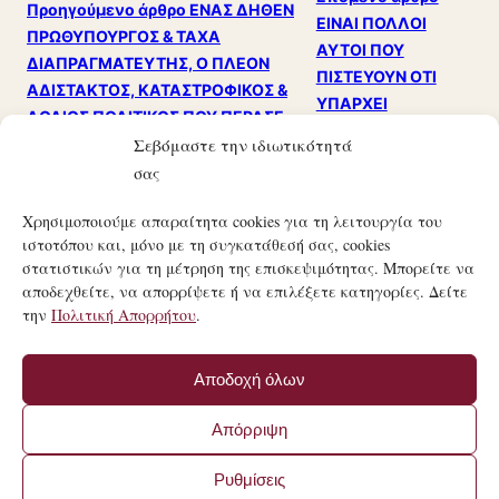
Προηγούμενο άρθρο
ΕΝΑΣ ΔΗΘΕΝ
ΕΙΝΑΙ ΠΟΛΛΟΙ
ΠΡΩΘΥΠΟΥΡΓΟΣ & ΤΑΧΑ
ΑΥΤΟΙ ΠΟΥ
ΔΙΑΠΡΑΓΜΑΤΕΥΤΗΣ, Ο ΠΛΕΟΝ
ΠΙΣΤΕΥΟΥΝ ΟΤΙ
ΑΔΙΣΤΑΚΤΟΣ, ΚΑΤΑΣΤΡΟΦΙΚΟΣ &
ΥΠΑΡΧΕΙ
ΑΘΛΙΟΣ ΠΟΛΙΤΙΚΟΣ ΠΟΥ ΠΕΡΑΣΕ
ΚΥΒΕΡΝΗΣΗ Σ’
ΠΟΤΕ ΑΠΟ ΤΟΝ ΤΟΠΟ!!!
Σεβόμαστε την ιδιωτικότητά
ΑΥΤΗ ΤΗ ΧΩΡΑ;
σας
Χρησιμοποιούμε απαραίτητα cookies για τη λειτουργία του
ιστοτόπου και, μόνο με τη συγκατάθεσή σας, cookies
στατιστικών για τη μέτρηση της επισκεψιμότητας. Μπορείτε να
αποδεχθείτε, να απορρίψετε ή να επιλέξετε κατηγορίες. Δείτε
την
Πολιτική Απορρήτου
.
21ΟΣ ΑΙΏΝΑΣ
ΤΟ ΜΑΝΙΦΈΣΤΟ ΜΙΑΣ ΣΎΓΧΡΟΝΗΣ ΚΟΙΝΩΝΙΚΉΣ
Αποδοχή όλων
ΕΠΑΝΆΣΤΑΣΗΣ.
© 21ΟΣ ΑΙΏΝΑΣ · MANIFESTO.COM.GR
Απόρριψη
·
ΌΡΟΙ ΧΡΉΣΗΣ
·
ΠΟΛΙΤΙΚΉ ΑΠΟΡΡΉΤΟΥ
ΚΑΤΑΣΚΕΥΉ ΙΣΤΟΣΕΛΊΔΑΣ BY
FIRSTIDEA
Ρυθμίσεις