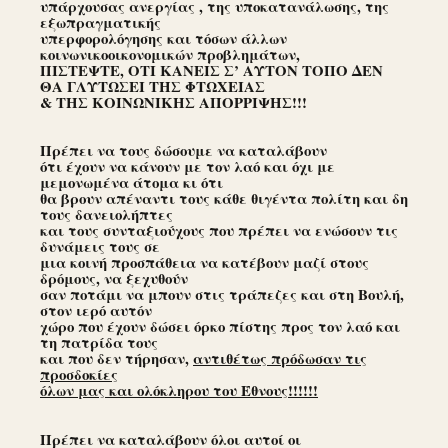
υπάρχουσας ανεργίας , της υποκατανάλωσης, της
εξωπραγματικής
υπερφορολόγησης και τόσων άλλων
κοινωνικοοικονομικών προβλημάτων,
ΠΙΣΤΕΨΤΕ, ΟΤΙ ΚΑΝΕΙΣ Σ’ ΑΥΤΟΝ ΤΟΠΟ ΔΕΝ
ΘΑ ΓΛΥΤΩΣΕΙ ΤΗΣ ΦΤΩΧΕΙΑΣ
& ΤΗΣ ΚΟΙΝΩΝΙΚΗΣ ΑΠΟΡΡΙΨΗΣ!!!
Πρέπει να τους δώσουμε να καταλάβουν
ότι έχουν να κάνουν με τον λαό και όχι με
μεμονωμένα άτομα κι ότι
θα βρουν απέναντι τους κάθε θιγέντα πολίτη και δη
τους δανειολήπτες
και τους συνταξιούχους που πρέπει να ενώσουν τις
δυνάμεις τους σε
μια κοινή προσπάθεια να κατέβουν μαζί στους
δρόμους, να ξεχυθούν
σαν ποτάμι να μπουν στις τράπεζες και στη Βουλή,
στον ιερό αυτόν
χώρο που έχουν δώσει όρκο πίστης προς τον λαό και
τη πατρίδα τους
και που δεν τήρησαν,
αντιθέτως πρόδωσαν τις
προσδοκίες
όλων μας και ολόκληρου του Έθνους!!!!!!
Πρέπει να καταλάβουν όλοι αυτοί οι