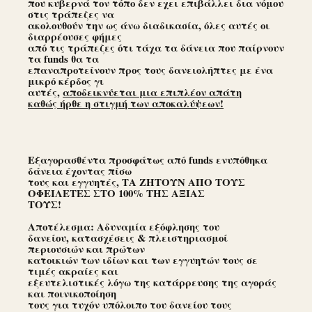
που κυβερνά τον τόπο δεν εχει επιβάλλει δια νόμου
στις τράπεζες να
ακολουθούν την ως άνω διαδικασία, όλες αυτές οι
διαρρέουσες φήμες
από τις τράπεζες ότι τάχα τα δάνεια που παίρνουν
τα funds θα τα
επαναπροτείνουν προς τους δανειολήπτες με ένα
μικρό κέρδος γι
αυτές,
αποδεικνύεται μια επιπλέον απάτη
καθώς ήρθε η στιγμή των αποκαλύψεων!
Εξαγορασθέντα προσφάτως από funds ενυπόθηκα
δάνεια έχοντας πίσω
τους και εγγυητές, ΤΑ ΖΗΤΟΥΝ ΑΠΟ ΤΟΥΣ
ΟΦΕΙΛΕΤΕΣ ΣΤΟ 100% ΤΗΣ ΑΞΙΑΣ
ΤΟΥΣ!
Αποτέλεσμα: Αδυναμία εξόφλησης του
δανείου, κατασχέσεις & πλειστηριασμοί
περιουσιών και πρώτων
κατοικιών των ιδίων και των εγγυητών τους σε
τιμές ακραίες και
εξευτελιστικές λόγω της κατάρρευσης της αγοράς
και ποινικοποίηση
τους για τυχόν υπόλοιπο του δανείου τους