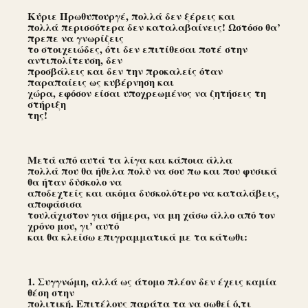
Κύριε Πρωθυπουργέ, πολλά δεν ξέρεις και
πολλά περισσότερα δεν καταλαβαίνεις! Ωστόσο θα’
πρεπε να γνωρίζεις
το στοιχειώδες, ότι δεν επιτίθεσαι ποτέ στην
αντιπολίτευση, δεν
προσβάλεις και δεν την προκαλείς όταν
παραπαίεις ως κυβέρνηση και
χώρα, εφόσον είσαι υποχρεωμένος να ζητήσεις τη
στήριξη
της!
Μετά από αυτά τα λίγα και κάποια άλλα
πολλά που θα ήθελα πολύ να σου πω και που φυσικά
θα ήταν δύσκολο να
αποδεχτείς και ακόμα δυσκολότερο να καταλάβεις,
αποφάσισα
τουλάχιστον για σήμερα, να μη χάσω άλλο από τον
χρόνο μου, γι’ αυτό
και θα κλείσω επιγραμματικά με τα κάτωθι:
1. Συγγνώμη, αλλά ως άτομο πλέον δεν έχεις καμία
θέση στην
πολιτική. Επιτέλους παράτα τα να σωθεί ό,τι