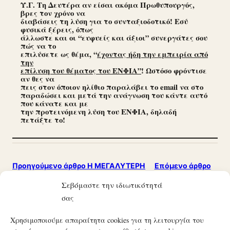
Υ.Γ. Τη Δευτέρα αν είσαι ακόμα Πρωθυπουργός,
βρες τον χρόνο να
διαβάσεις τη λύση για το συνταξιοδοτικό! Εσύ
φυσικά ξέρεις, όπως
άλλωστε και οι “ευφυείς και άξιοι” συνεργάτες σου
πώς να το
επιλύσετε ως θέμα, “
έχοντας ήδη την εμπειρία από
την
επίλυση του θέματος του ΕΝΦΙΑ”
! Ωστόσο φρόντισε
αν θες να
πεις στον όποιον ηλίθιο παραλάβει το
email να στο
παραδώσει και μετά την ανάγνωση του κάντε αυτό
που κάνατε και με
την προτεινόμενη λύση του ΕΝΦΙΑ, δηλαδή
πετάξτε το!
Προηγούμενο άρθρο
Η ΜΕΓΑΛΥΤΕΡΗ
Επόμενο άρθρο
ΑΠΑΤΗ ΑΠΟ ΤΗ ΣΥΣΤΑΣΗ ΤΟΥ
ΑΣΦΑΛΙΣΤΙΚΟ-
Σεβόμαστε την ιδιωτικότητά
ΝΕΟΕΛΛΗΝΙΚΟΥ ΚΡΑΤΟΥΣ!!!
ΣΥΝΤΑΞΕΙΣ.
σας
Χρησιμοποιούμε απαραίτητα cookies για τη λειτουργία του