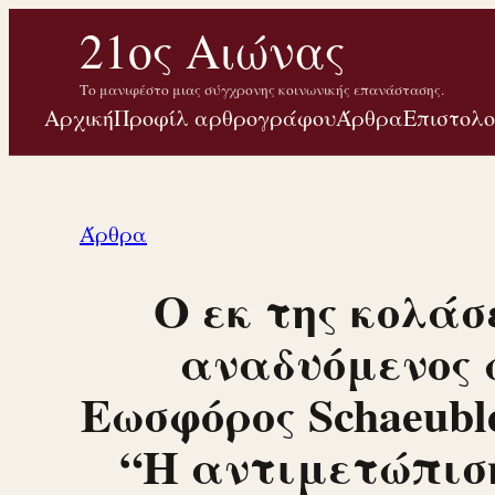
Μετάβαση
21ος Αιώνας
στο
Το μανιφέστο μιας σύγχρονης κοινωνικής επανάστασης.
περιεχόμενο
Αρχική
Προφίλ αρθρογράφου
Άρθρα
Επιστολ
Άρθρα
Ο εκ της κολάσ
αναδυόμενος 
Εωσφόρος Schaeubl
“Η αντιμετώπισ