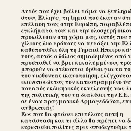
Αυτός που έχει βάλει τάμα να ξεπληρώ
στους Έλληνες τη ζημιά που έκαναν στ
επέλαση τους στην Ευρώπη, παραβλέπο
εγκλήματα τους και την ολοσχερή οικ
προκάλεσαν στη χώρα μας, αυτός που 
χίλιους δυο τρόπους να πετάξει την Ελ
καθυποτάξει όλη τη Γηραιά Ήπειρο κά
τους, αυτός ο δόλιος σημαδεμένος από 
προσπαθεί να βρει κεκαλυμμένους τρόπ
μπορούν να στέκονται όρθιοι για να τ
του νιώθοντας ικανοποίηση, ελέγχοντας 
ικανοποιώντας τον κατεστραμμένο ψυχ
ποταπός εκδικητικός εκτελεστής των λ
της πολιτικής του να διαλύσει την Ε.Ε.
σε έναν πραγματικό Αρμαγεδδώνα, επι
ανθρωπιάς!
Έως που θα φτάσει επιτέλους αυτή η
κατάσταση και τι άλλο θα πρέπει να 
ευρωπαίοι πολίτες πριν αποδεχτούμε 