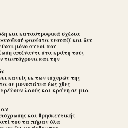
ώδη και καταστροφικά σχέδια
ανοϊκού φασίστα νεοναζί και δεν
είναι μόνο αυτοί που
ρέωση απέναντι στα κράτη τους
υν ταυτόχρονα και την
όν
ει κανείς εκ των ισχυρών της
ητα σε μονοπάτια έως χθες
τρέψουν λαούς και κράτη σε μια
 αν
απόχρωσης και θρησκευτικής
ιατί του τα πήραν όλα
ι να ζει ως άνθρωπος,