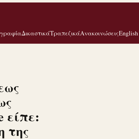
ογραφία
Δικαστικά
Τραπεζικά
Ανακοινώσεις
English
εως
ως
e είπε:
η της