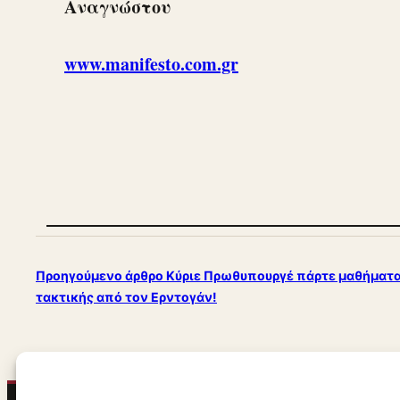
Αναγνώστου
www.manifesto.com.gr
Προηγούμενο άρθρο
Κύριε Πρωθυπουργέ πάρτε μαθήματα
τακτικής από τον Ερντογάν!