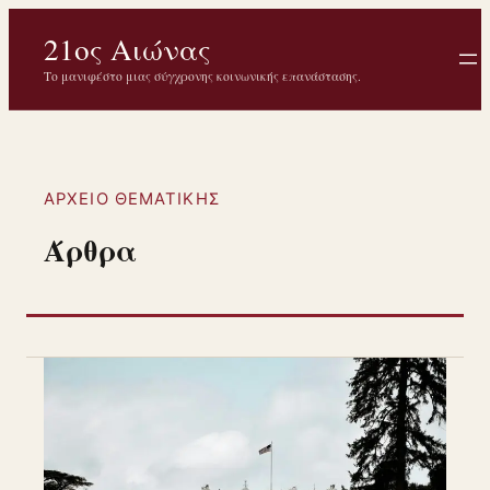
Μετάβαση
21ος Αιώνας
στο
περιεχόμενο
Το μανιφέστο μιας σύγχρονης κοινωνικής επανάστασης.
ΑΡΧΕΊΟ ΘΕΜΑΤΙΚΉΣ
Άρθρα