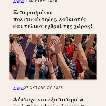
Άρθρα
11 ΜΑΡΤΊΟΥ 2026
Ξεπερασμένοι
πολιτικάντηδες, λαϊκιστές
και τελικά εχθροί της χώρας!
Άρθρα
27 ΟΚΤΩΒΡΊΟΥ 2025
Δύστυχε και εξαπατημένε
λαέ, πόσο εύκολα ξεχνάς τι