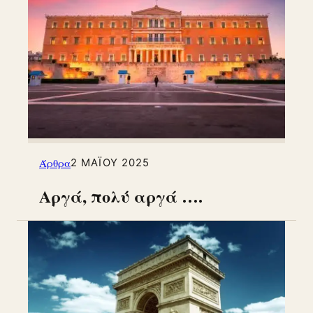
Άρθρα
2 ΜΑΪ́ΟΥ 2025
Αργά, πολύ αργά ….