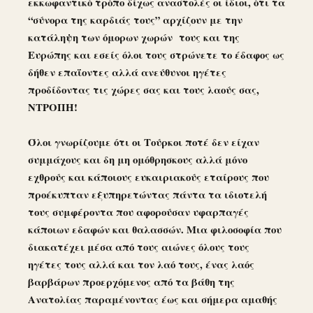
εκκωφαντικό τρόπο δίχως αναστολές οι ίδιοι, ότι τα
“σύνορα της καρδιάς τους” αρχίζουν με την
κατάληψη των όμορων χωρών τους και της
Ευρώπης και εσείς όλοι τους στρώνετε το έδαφος ως
δήθεν επαΐοντες αλλά ανεύθυνοι ηγέτες
προδίδοντας τις χώρες σας και τους λαούς σας,
ΝΤΡΟΠΗ!
Όλοι γνωρίζουμε ότι οι Τούρκοι ποτέ δεν είχαν
συμμάχους και δη μη ομόθρησκους αλλά μόνο
εχθρούς και κάποιους ευκαιριακούς εταίρους που
προέκυπταν εξυπηρετώντας πάντα τα ιδιοτελή
τους συμφέροντα που αφορούσαν υφαρπαγές
κάποιων εδαφών και θαλασσών. Μια φιλοσοφία που
διακατέχει μέσα από τους αιώνες όλους τους
ηγέτες τους αλλά και τον λαό τους, ένας λαός
βαρβάρων προερχόμενος από τα βάθη της
Ανατολίας παραμένοντας έως και σήμερα αμαθής