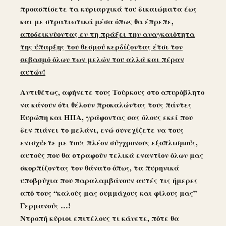
προασπίσετε τα κυριαρχικά του δικαιώματα έως
και με στρατιωτικά μέσα όπως θα έπρεπε,
αποδεικνύοντας εν τη πράξει την αναγκαιότητα
της ύπαρξης του θεσμού κερδίζοντας έτσι τον
σεβασμό όλων των μελών του αλλά και πέραν
αυτών!
Αντιθέτως, αφήνετε τους Τούρκους στο απυρόβλητο
να κάνουν ότι θέλουν προκαλώντας τους πάντες
Ευρώπη και ΗΠΑ, γράφοντας σας όλους εκεί που
δεν πιάνει το μελάνι, ενώ συνεχίζετε να τους
ενισχύετε με τους πλέον σύγχρονους εξοπλισμούς,
αυτούς που θα στραφούν τελικά εναντίον όλων μας
σκορπίζοντας τον θάνατο όπως, τα πυρηνικά
υποβρύχια που παραλαμβάνουν αυτές τις ήμερες
από τους “καλούς μας συμμάχους και φίλους μας”
Γερμανούς …!
Ντροπή κύριοι επιτέλους τι κάνετε, πότε θα