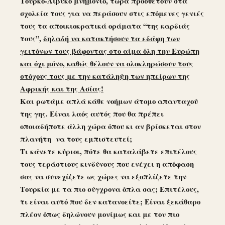
Τούρκο-Λιβυκό μνημόνιο, τώρα προσθέτουν στα
σχολεία τους για να περάσουν στις επόμενες γενιές
τους τα αποικιοκρατικά οράματα “της καρδιάς
τους”,
δηλαδή να κατακτήσουν τα εδάφη των
γειτόνων τους βάφοντας στο αίμα όλη την Ευρώπη
και όχι μόνο, καθώς θέλουν να ολοκληρώσουν τους
στόχους τους με την κατάληψη των ηπείρων της
Αφρικής και της Ασίας!
Και ρωτάμε απλά κάθε νοήμων άτομο απανταχού
της γης. Είναι λαός αυτός που θα πρέπει
οποιαδήποτε άλλη χώρα όπου κι αν βρίσκεται στον
πλανήτη να τους εμπιστευτεί;
Τι κάνετε κύριοι, πότε θα καταλάβετε επιτέλους
τους τεράστιους κινδύνους που ενέχει η απόφαση
σας να συνεχίζετε ως χώρες να εξοπλίζετε την
Τουρκία με τα πιο σύγχρονα όπλα σας; Επιτέλους,
τι είναι αυτό που δεν κατανοείτε; Είναι ξεκάθαρο
πλέον όπως δηλώνουν μονίμως και με τον πιο