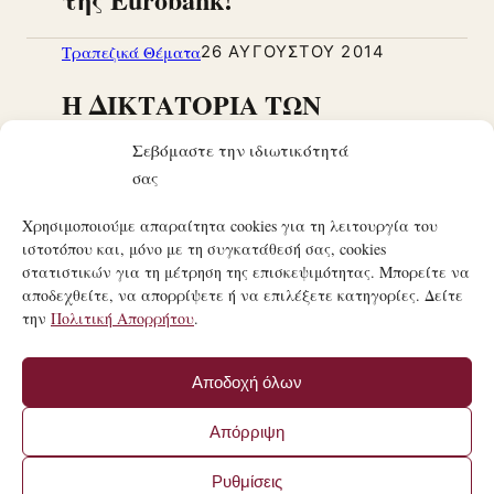
Τραπεζικά Θέματα
26 ΑΥΓΟΎΣΤΟΥ 2014
Η ΔΙΚΤΑΤΟΡΙΑ ΤΩΝ
ΤΡΑΠΕΖΙΚΩΝ ΟΜΙΛΩΝ !
Σεβόμαστε την ιδιωτικότητά
σας
Χρησιμοποιούμε απαραίτητα cookies για τη λειτουργία του
ιστοτόπου και, μόνο με τη συγκατάθεσή σας, cookies
στατιστικών για τη μέτρηση της επισκεψιμότητας. Μπορείτε να
αποδεχθείτε, να απορρίψετε ή να επιλέξετε κατηγορίες. Δείτε
την
Πολιτική Απορρήτου
.
21ΟΣ ΑΙΏΝΑΣ
ΤΟ ΜΑΝΙΦΈΣΤΟ ΜΙΑΣ ΣΎΓΧΡΟΝΗΣ ΚΟΙΝΩΝΙΚΉΣ
Αποδοχή όλων
ΕΠΑΝΆΣΤΑΣΗΣ.
© 21ΟΣ ΑΙΏΝΑΣ · MANIFESTO.COM.GR
Απόρριψη
·
ΌΡΟΙ ΧΡΉΣΗΣ
·
ΠΟΛΙΤΙΚΉ ΑΠΟΡΡΉΤΟΥ
ΚΑΤΑΣΚΕΥΉ ΙΣΤΟΣΕΛΊΔΑΣ BY
FIRSTIDEA
Ρυθμίσεις