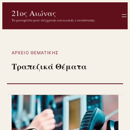
Μετάβαση
21ος Αιώνας
στο
περιεχόμενο
Το μανιφέστο μιας σύγχρονης κοινωνικής επανάστασης.
ΑΡΧΕΊΟ ΘΕΜΑΤΙΚΉΣ
Τραπεζικά Θέματα